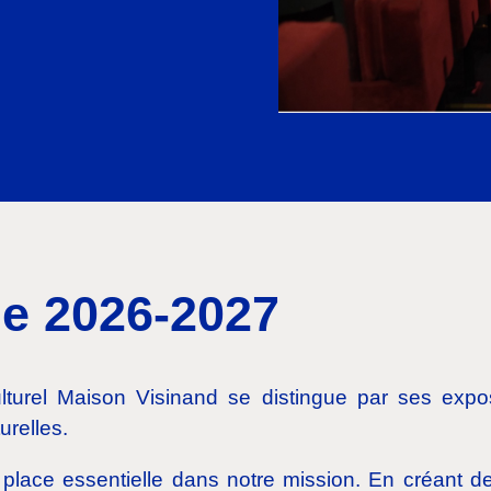
ue 2026-2027
lturel Maison Visinand se distingue par ses exposi
urelles.
 place essentielle dans notre mission. En créant de