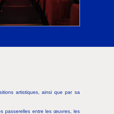
tions artistiques, ainsi que par sa
s passerelles entre les œuvres, les