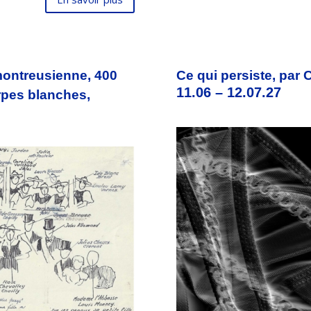
montreusienne, 400
Ce qui persiste, par 
11.06 – 12.07.27
rpes blanches,